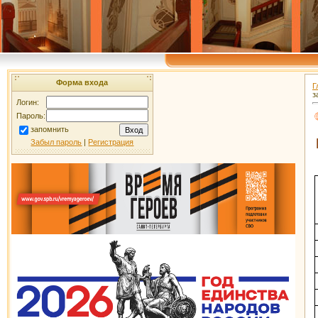
Форма входа
Г
з
Логин:
Пароль:
запомнить
Забыл пароль
|
Регистрация