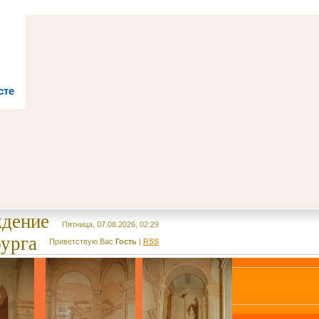
сте
ждение
Пятница, 07.08.2026, 02:29
урга
Приветствую Вас
Гость
|
RSS