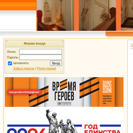
Форма входа
Г
Логин:
Пароль:
запомнить
Забыл пароль
|
Регистрация