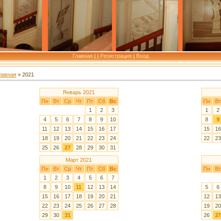
Главная
|
|
Регистрация
|
Вход
лавная
»
2021
Январь 2021
Пн
Вт
Ср
Чт
Пт
Сб
Вс
Пн
Вт
1
2
3
1
2
4
5
6
7
8
9
10
8
9
11
12
13
14
15
16
17
15
16
18
19
20
21
22
23
24
22
23
25
26
27
28
29
30
31
Март 2021
Пн
Вт
Ср
Чт
Пт
Сб
Вс
Пн
Вт
1
2
3
4
5
6
7
8
9
10
11
12
13
14
5
6
15
16
17
18
19
20
21
12
13
22
23
24
25
26
27
28
19
20
29
30
31
26
27