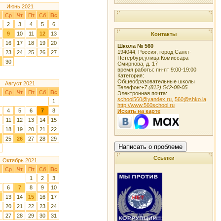
Июнь 2021
Ср
Чт
Пт
Сб
Вс
2
3
4
5
6
9
10
11
12
13
Контакты
16
17
18
19
20
Школа № 560
194044
,
Россия
,
город Санкт-
23
24
25
26
27
Петербург
,
улица Комиссара
30
Смирнова, д. 17
время работы:
пн-пт 9:00-19:00
Категория:
Общеобразовательные школы
Август 2021
Телефон:
+7 (812) 542-08-05
Ср
Чт
Пт
Сб
Вс
Электронная почта:
school560@yandex.ru,
560@shko.la
1
http://www.560school.ru
4
5
6
7
8
Искать на карте
11
12
13
14
15
18
19
20
21
22
25
26
27
28
29
Написать о проблеме
Ссылки
Октябрь 2021
Ср
Чт
Пт
Сб
Вс
1
2
3
6
7
8
9
10
13
14
15
16
17
20
21
22
23
24
27
28
29
30
31