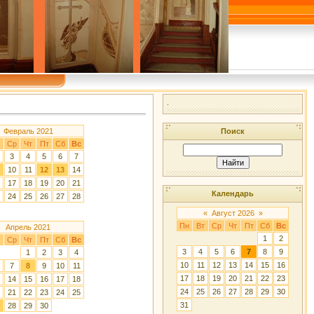
.
Февраль 2021
Поиск
Ср
Чт
Пт
Сб
Вс
3
4
5
6
7
10
11
12
13
14
17
18
19
20
21
Календарь
24
25
26
27
28
«
Август 2026
»
Пн
Вт
Ср
Чт
Пт
Сб
Вс
Апрель 2021
1
2
Ср
Чт
Пт
Сб
Вс
3
4
5
6
7
8
9
1
2
3
4
10
11
12
13
14
15
16
7
8
9
10
11
17
18
19
20
21
22
23
14
15
16
17
18
24
25
26
27
28
29
30
21
22
23
24
25
31
28
29
30