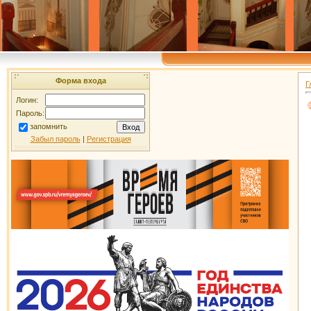
Форма входа
Г
Логин:
Пароль:
запомнить
Забыл пароль
|
Регистрация