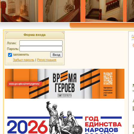
Форма входа
Г
Логин:
Пароль:
запомнить
Забыл пароль
|
Регистрация