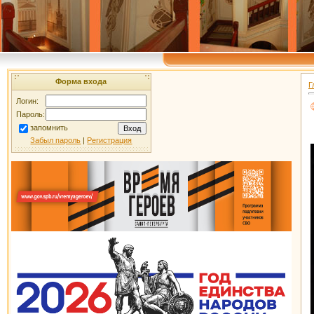
Форма входа
Г
Логин:
Пароль:
запомнить
Забыл пароль
|
Регистрация