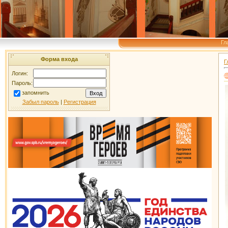
Гл
Форма входа
Г
Логин:
Пароль:
запомнить
Забыл пароль
|
Регистрация