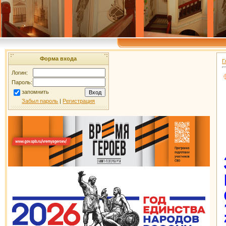
Форма входа
Г
Логин:
Пароль:
запомнить
Забыл пароль
|
Регистрация