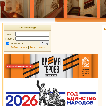
Форма входа
Г
Логин:
Пароль:
запомнить
Забыл пароль
|
Регистрация