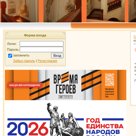
Форма входа
Г
к
Логин:
Пароль:
запомнить
Забыл пароль
|
Регистрация