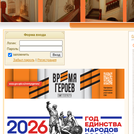
Форма входа
Г
Логин:
Пароль:
запомнить
Забыл пароль
|
Регистрация