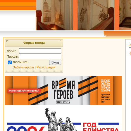
Форма входа
Г
Логин:
Пароль:
запомнить
Забыл пароль
|
Регистрация