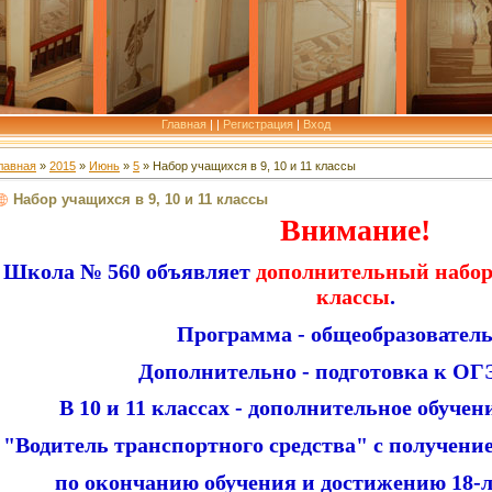
Главная
|
|
Регистрация
|
Вход
лавная
»
2015
»
Июнь
»
5
» Набор учащихся в 9, 10 и 11 классы
Набор учащихся в 9, 10 и 11 классы
Внимание!
Школа № 560 объявляет
дополнительный набор 
классы
.
Программа - общеобразователь
Дополнительно - подготовка к ОГ
В 10 и 11 классах - дополнительное обуче
"Водитель транспортного средства" с получени
по окончанию обучения и достижению 18-ле