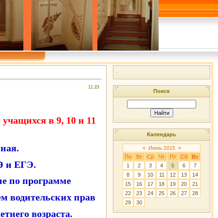
.
11:23
Поиск
учащихся в 9, 10 и 11
Календарь
ная.
«
Июнь 2015
»
Пн
Вт
Ср
Чт
Пт
Сб
Вс
Э и ЕГЭ.
1
2
3
4
5
6
7
8
9
10
11
12
13
14
ние по программе
15
16
17
18
19
20
21
22
23
24
25
26
27
28
ем водительских прав
29
30
тнего возраста.