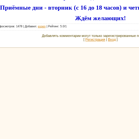
Приёмные дни - вторник (с 16 до 18 часов) и четве
Ждём желающих!
Просмотров
: 1478 |
Добавил
:
espen
|
Рейтинг
:
5.0
/
1
Добавлять комментарии могут только зарегистрированные п
[
Регистрация
|
Вход
]