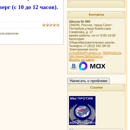
рг (с 10 до 12 часов).
Контакты
Школа № 560
194044
,
Россия
,
город Санкт-
Петербург
,
улица Комиссара
Смирнова, д. 17
ользователи.
время работы:
пн-пт 9:00-19:00
Категория:
Общеобразовательные школы
Телефон:
+7 (812) 542-08-05
Электронная почта:
school560@yandex.ru,
560@shko.la
http://www.560school.ru
Искать на карте
Написать о проблеме
Ссылки