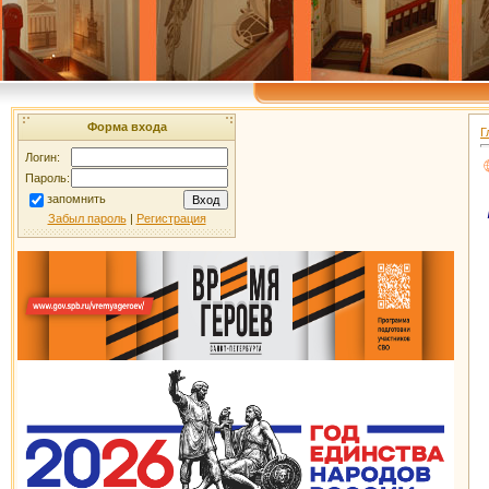
Форма входа
Г
Логин:
Пароль:
запомнить
Забыл пароль
|
Регистрация