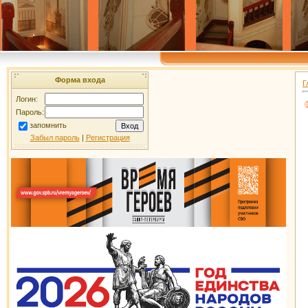
Форма входа
Г
Логин:
Пароль:
запомнить
Забыл пароль
|
Регистрация