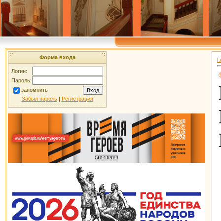
Форма входа
Г
Логин:
Пароль:
запомнить
Забыл пароль
|
Регистрация