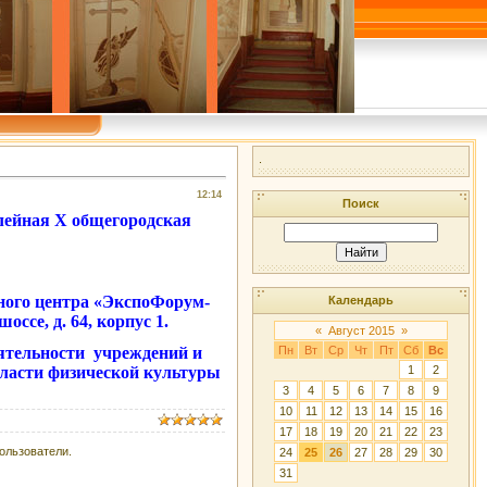
.
12:14
Поиск
лейная X общегородская
чного центра «ЭкспоФорум-
Календарь
ссе, д. 64, корпус 1.
«
Август 2015
»
еятельности учреждений и
Пн
Вт
Ср
Чт
Пт
Сб
Вс
бласти физической культуры
1
2
3
4
5
6
7
8
9
10
11
12
13
14
15
16
17
18
19
20
21
22
23
ользователи.
24
25
26
27
28
29
30
31