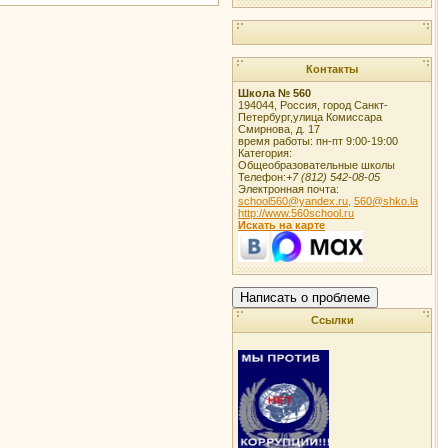
Контакты
Школа № 560
194044
,
Россия
,
город Санкт-
Петербург
,
улица Комиссара
Смирнова, д. 17
время работы:
пн-пт 9:00-19:00
Категория:
Общеобразовательные школы
Телефон:
+7 (812) 542-08-05
Электронная почта:
school560@yandex.ru,
560@shko.la
http://www.560school.ru
Искать на карте
Написать о проблеме
Ссылки