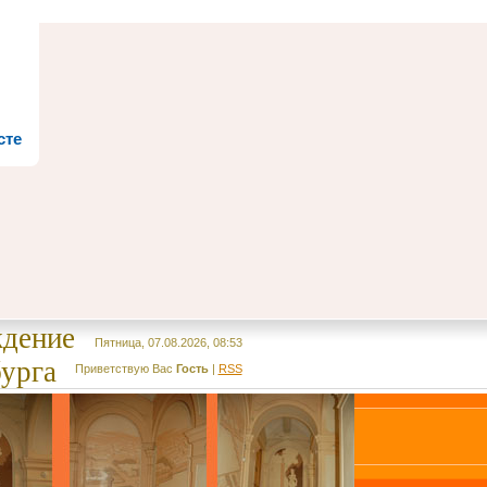
сте
ждение
Пятница, 07.08.2026, 08:53
урга
Приветствую Вас
Гость
|
RSS