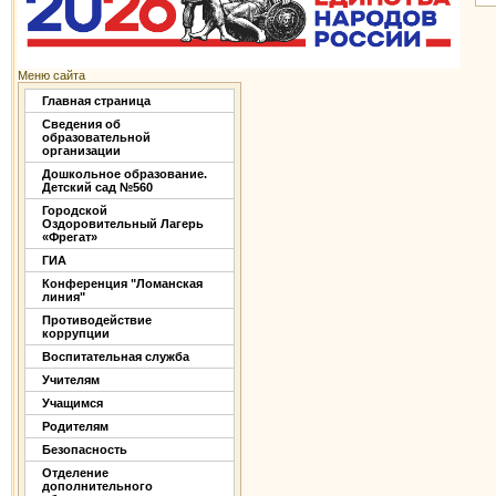
Меню сайта
Главная страница
Сведения об
образовательной
организации
Дошкольное образование.
Детский сад №560
Городской
Оздоровительный Лагерь
«Фрегат»
ГИА
Конференция "Ломанская
линия"
Противодействие
коррупции
Воспитательная служба
Учителям
Учащимся
Родителям
Безопасность
Отделение
дополнительного