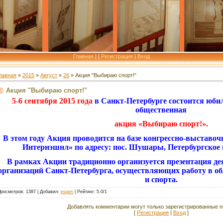
Главная
|
|
Регистрация
|
Вход
лавная
»
2015
»
Август
»
26
» Акция "Выбираю спорт!"
Акция "Выбираю спорт!"
5-6 сентября 2015 года
в Санкт-Петербурге состоится юби
общественная
акция «Выбираю спорт!».
В этом году Акция проводится на базе конгрессно-выставо
Интернэшнл» по адресу: пос. Шушары, Петербургское шо
В рамках Акции традиционно организуется презентация д
организаций Санкт-Петербурга, осуществляющих работу в о
и спорта.
Просмотров
: 1387 |
Добавил
:
espen
|
Рейтинг
:
5.0
/
1
Добавлять комментарии могут только зарегистрированные п
[
Регистрация
|
Вход
]