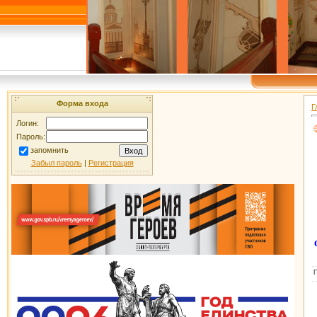
Форма входа
Г
Логин:
Пароль:
запомнить
Забыл пароль
|
Регистрация