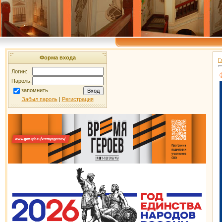
Форма входа
Г
Логин:
Пароль:
запомнить
Забыл пароль
|
Регистрация