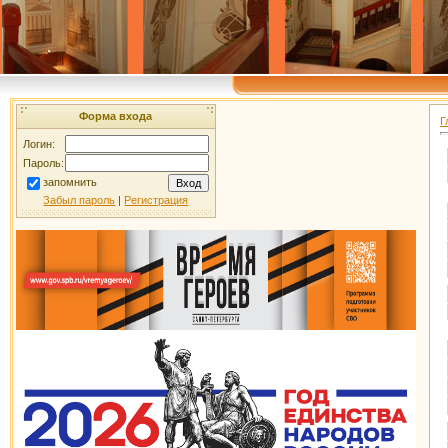
Форма входа
Г
Логин:
Пароль:
запомнить
Забыл пароль
|
Регистрация