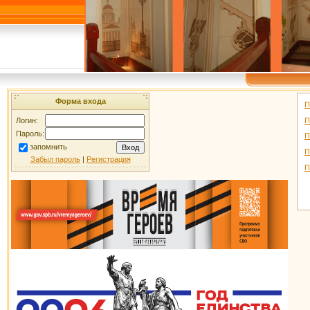
Форма входа
П
П
Логин:
Пароль:
П
запомнить
П
Забыл пароль
|
Регистрация
П