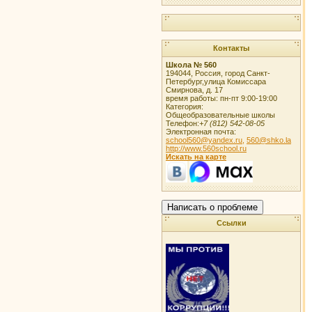
Контакты
Школа № 560
194044
,
Россия
,
город Санкт-
Петербург
,
улица Комиссара
Смирнова, д. 17
время работы:
пн-пт 9:00-19:00
Категория:
Общеобразовательные школы
Телефон:
+7 (812) 542-08-05
Электронная почта:
school560@yandex.ru,
560@shko.la
http://www.560school.ru
Искать на карте
Написать о проблеме
Ссылки