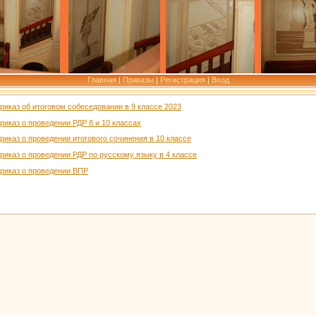
Главная
|
Приказы
|
Регистрация
|
Вход
риказ об итоговом собеседовании в 9 классе 2023
риказ о проведении РДР 8 и 10 классах
риказ о проведении итогового сочинения в 10 классе
риказ о проведении РДР по русскому языку в 4 классе
риказ о проведении ВПР