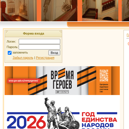
Форма входа
Г
Логин:
Пароль:
запомнить
Забыл пароль
|
Регистрация